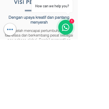
VISI PERUSAHAAN
How can we help you?
Dengan upaya kreatif dan pantang
1
menyerah
kami telah mencapai pertumbuhan yang
luar biasa dan berkembang pesat sebagai
perusahaan global. Sambil memastikan
kepuasan pelanggan berdasarkan R&D
tanpa henti, penjualan dan pemasaran
yang sangat baik, dan sistem manajemen
tindak lanjut yang sempurna, kami akan
terus berusaha untuk mempromosikan
kesehatan umat manusia