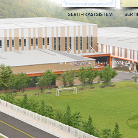
SERTIFIKASI SISTEM
SERTI
© Copyright nugabest.id 2024 All Ri