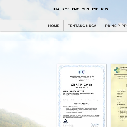
INA
KOR
ENG
CHN
ESP
RUS
HOME
TENTANG NUGA
PRINSIP-PR