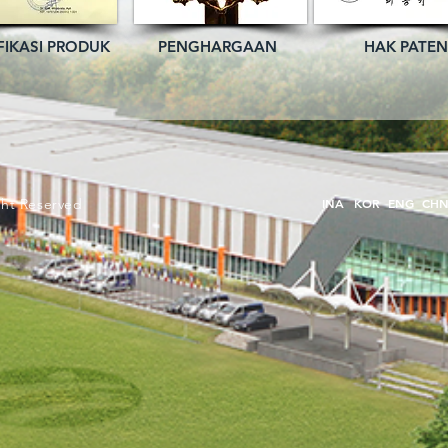
FIKASI PRODUK
PENGHARGAAN
HAK PATEN
ght Reserved
INA
KOR
ENG
CH