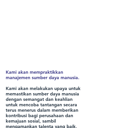
Nuga Medical akan membangun dan
mempraktikkan sistem manajemen
mutu di depan pelanggan kami untuk
nilai yang diakui pelanggan. Kami
akan memastikan Nuga Terbaik kami
merek untuk menjadi simbol generasi
nilai baru dengan layanan dan kualitas
kami yang dapat dibedakan dari
orang-orang dari pesaing kita.
Ketua Global NUGA Cho Syung-
hyun
Kami akan mempraktikkan
manajemen sumber daya manusia.
Kami akan melakukan upaya untuk
memastikan sumber daya manusia
dengan semangat dan keahlian
untuk mencoba tantangan secara
terus menerus dalam memberikan
kontribusi bagi perusahaan dan
kemajuan sosial, sambil
mengamankan talenta yang baik,