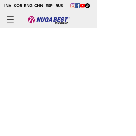
INA
KOR
ENG
CHN
ESP
RUS
Kita semua mengerti bahwa Nuga
Medical hari ini dimungkinkan karena
semua eksekutif dan karyawan dan
semua orang di Best House memiliki
praktik kesehatan, cinta, dan layanan
dengan penuh semangat dengan
keringat mereka sampai hari ini sejak
berdirinya Nuga Medical. Selain itu,
saya ingin mengucapkan terima kasih
kepada semua orang yang mencintai
Nuga Medical dari lubuk hatiku.
Sekarang, Nuga Medical berdiri di titik
penting untuk mencoba take-off baru
sebagai kelas satu perusahaan global
berdasarkan prestasi kami hingga
sekarang. Nuga Medical akan
memimpin perubahan di masa depan
melalui manajemen kelas satu sambil
memimpin nilai pelanggan selama
2011. Untuk mencapai tujuan tersebut,