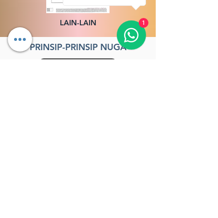
LAIN-LAIN
1
PRINSIP-PRINSIP NUGA
Akupresur
Moksibusi
Pijat
SIM - J
Sistem Saraf
Tourmanium & NDT