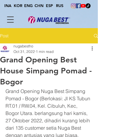
INA
KOR
ENG
CHN
ESP
RUS
Post
nugabestho
Oct 31, 2022
1 min read
Grand Opening Best
House Simpang Pomad -
Bogor
Grand Opening Nuga Best Simpang 
Pomad - Bogor (Berlokasi: Jl KS Tubun 
RT.01 / RW.04, Kel. Cibuluh, Kec, 
Bogor Utara. berlangsung hari kamis, 
27 Oktober 2022, dihadiri kurang lebih 
dari 135 customer setia Nuga Best 
dengan antusias yang luar biasa.